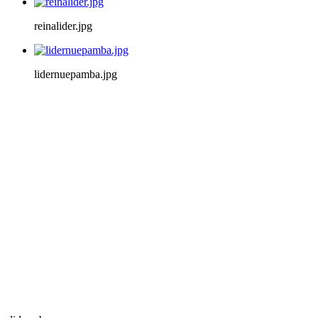
reinalider.jpg
lidernuepamba.jpg