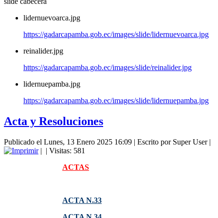
slide cabecera
lidernuevoarca.jpg
https://gadarcapamba.gob.ec/images/slide/lidernuevoarca.jpg
reinalider.jpg
https://gadarcapamba.gob.ec/images/slide/reinalider.jpg
lidernuepamba.jpg
https://gadarcapamba.gob.ec/images/slide/lidernuepamba.jpg
Acta y Resoluciones
Publicado el Lunes, 13 Enero 2025 16:09
|
Escrito por Super User
|
|
| Visitas: 581
ACTAS
ACTA N.33
ACTA N.34