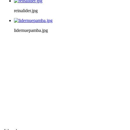
reinalider.jpg
lidernuepamba.jpg