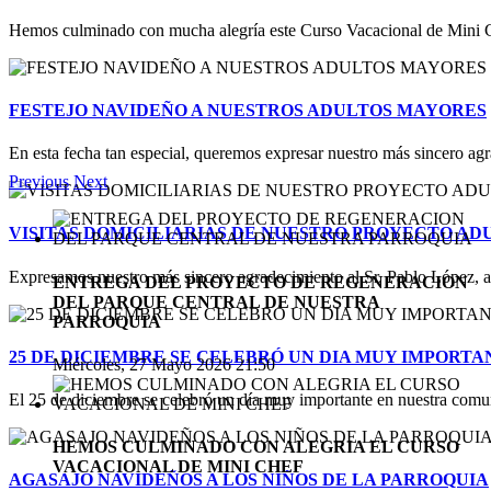
Hemos culminado con mucha alegría este Curso Vacacional de Mini Ch
FESTEJO NAVIDEÑO A NUESTROS ADULTOS MAYORES
En esta fecha tan especial, queremos expresar nuestro más sincero agr
Previous
Next
VISITAS DOMICILIARIAS DE NUESTRO PROYECTO A
Expresamos nuestro más sincero agradecimiento al Sr. Pablo López, al 
ENTREGA DEL PROYECTO DE REGENERACION
DEL PARQUE CENTRAL DE NUESTRA
PARROQUIA
25 DE DICIEMBRE SE CELEBRÓ UN DIA MUY IMPORT
Miércoles, 27 Mayo 2026 21:50
El 25 de diciembre se celebró un día muy importante en nuestra comun
HEMOS CULMINADO CON ALEGRIA EL CURSO
VACACIONAL DE MINI CHEF
AGASAJO NAVIDEÑOS A LOS NIÑOS DE LA PARROQUIA