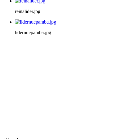
reinalider.jpg
lidernuepamba.jpg