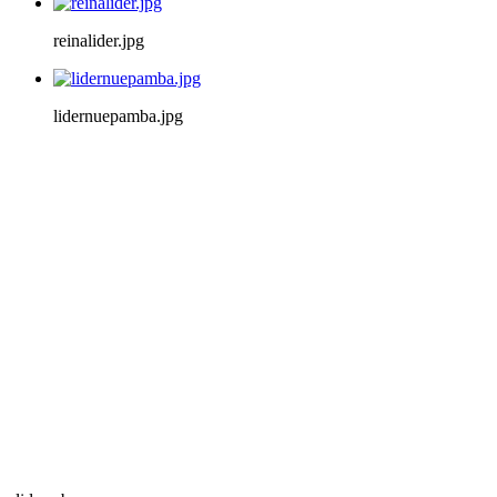
reinalider.jpg
lidernuepamba.jpg