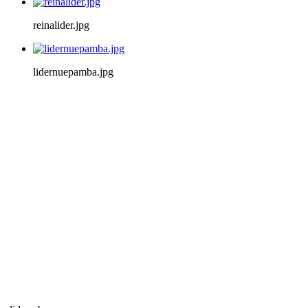
reinalider.jpg
lidernuepamba.jpg