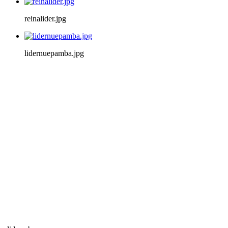
reinalider.jpg
lidernuepamba.jpg