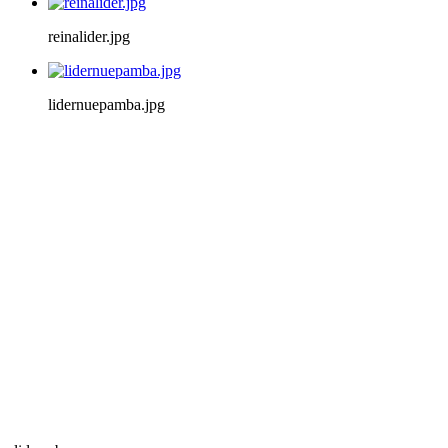
reinalider.jpg
lidernuepamba.jpg