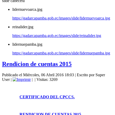
slide cabecera
lidernuevoarca.jpg
https://gadarcapamba.gob.ec/images/slide/lidernuevoarca.jpg
reinalider.jpg
https://gadarcapamba.gob.ec/images/slide/reinalider.jpg
lidernuepamba.jpg
https://gadarcapamba.gob.ec/images/slide/lidernuepamba.jpg
Rendicion de cuentas 2015
Publicado el Miércoles, 06 Abril 2016 18:03
|
Escrito por Super
User
|
|
| Visitas: 3269
CERTIFICADO DEL CPCCS.
RENDICION DE CUENTAS 2015.