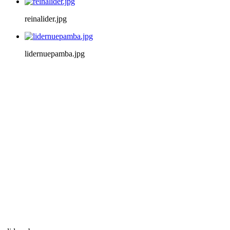
reinalider.jpg
lidernuepamba.jpg